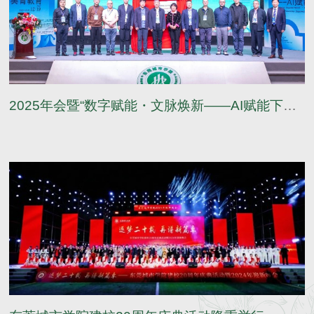
2025年会暨“数字赋能・文脉焕新——AI赋能下的美育教育”研讨会在我校召开