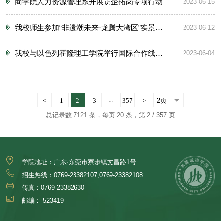
商学院人力资源管理系开展访企拓岗专项行动
2023-06-15
我校师生参加“非遗潮未来·龙腾大湾区”实景演出！
2023-06-12
我校与以色列霍隆理工学院举行国际合作线上会议
2023-06-04
<
1
2
3
···
357
>
总记录数 7121 条，每页 20 条，第 2 / 357 页
学院地址：广东·东莞市寮步镇文昌路1号
招生热线：0769-23382107,0769-23382108
传真：0769-23382630
邮编： 523419