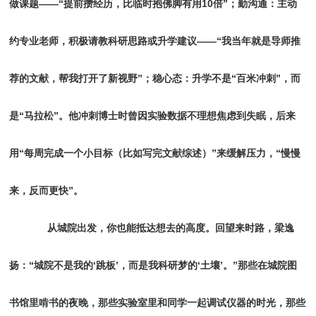
做课题——“提前攒经历，比临时抱佛脚有用10倍”；勤沟通：主动
约专业老师，积极请教科研思路或升学建议——“我当年就是导师推
荐的文献，帮我打开了新视野”；稳心态：升学不是“百米冲刺”，而
是“马拉松”。他冲刺博士时曾因实验数据不理想焦虑到失眠，后来
用“每周完成一个小目标（比如写完文献综述）”来缓解压力，“慢慢
来，反而更快”。
从城院出发，你也能抵达想去的高度。回望来时路，梁逸
扬：“城院不是我的‘跳板’，而是我科研梦的‘土壤’。”那些在城院图
书馆里啃书的夜晚，那些实验室里和同学一起调试仪器的时光，那些