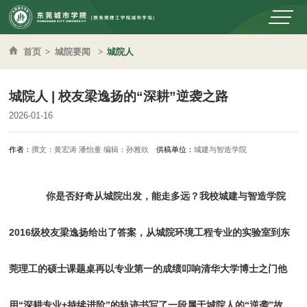
首页
>
城院要闻
>
城院人
城院人 | 校友梁逸扬的“深耕”逆袭之路
2026-01-16
作者：
撰文：黄宏涛 潘怡童 编辑：孙雅欣
供稿单位：
城建与智造学院
你是否好奇从城院出发，能走多远？我校城建与智造学院
2016级校友梁逸扬给出了答案，从城院环境工程专业的实验室到东
莞理工的硕士课题桌再以专业第一的成绩叩响清华大学博士之门他
用“深耕专业+持续进阶”的轨迹书写了一段属于城院人的“逆袭”故